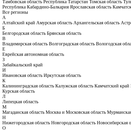
Тамбовская область
Республика Татарстан
Томская область
Тул
Республика Кабардино-Балкария
Ярославская область
Камчатс
Все регионы
А
Алтайский край
Амурская область
Архангельская область
Астр
Б
Белгородская область
Брянская область
В
Владимирская область
Волгоградская область
Вологодская обл
Е
Еврейская автономная область
З
Забайкальский край
И
Ивановская область
Иркутская область
К
Калининградская область
Калужская область
Камчатский край
Курская область
Л
Липецкая область
М
Магаданская область
Москва и Московская область
Мурманская
Н
Нижегородская область
Новгородская область
Новосибирская о
О