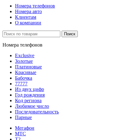
Номера телефонов
Номера авто
Клиентам
О компании
Поиск
Номера телефонов
Exclusive
Золотые
Платиновые
Красивые
Бабочка
77777
Из двух цифр
Год рождения
Код региона
Любимое число
Последовательность
Парные
Мегафон
МТС
Т2