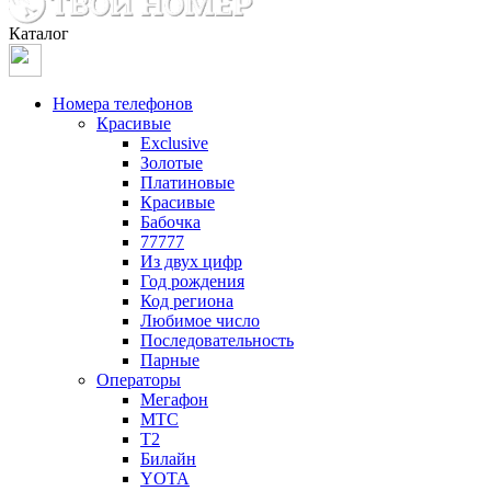
Каталог
Номера телефонов
Красивые
Exclusive
Золотые
Платиновые
Красивые
Бабочка
77777
Из двух цифр
Год рождения
Код региона
Любимое число
Последовательность
Парные
Операторы
Мегафон
МТС
Т2
Билайн
YOTA