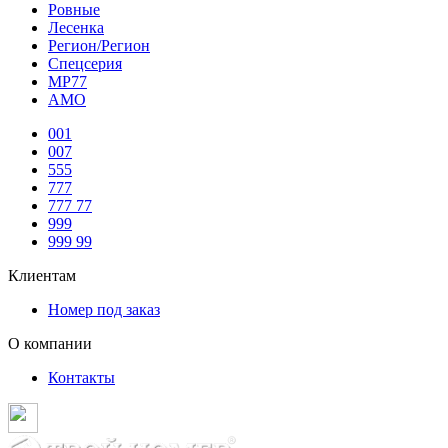
Ровные
Лесенка
Регион/Регион
Спецсерия
МР77
АМО
001
007
555
777
777 77
999
999 99
Клиентам
Номер под заказ
О компании
Контакты