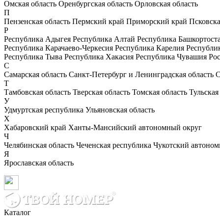
Омская область
Оренбургская область
Орловская область
П
Пензенская область
Пермский край
Приморский край
Псковска
Р
Республика Адыгея
Республика Алтай
Республика Башкортост
Республика Карачаево-Черкесия
Республика Карелия
Республи
Республика Тыва
Республика Хакасия
Республика Чувашия
Рос
С
Самарская область
Санкт-Петербург и Ленинградская область
С
Т
Тамбовская область
Тверская область
Томская область
Тульская
У
Удмуртская республика
Ульяновская область
Х
Хабаровский край
Ханты-Мансийский автономный округ
Ч
Челябинская область
Чеченская республика
Чукотский автоном
Я
Ярославская область
Каталог