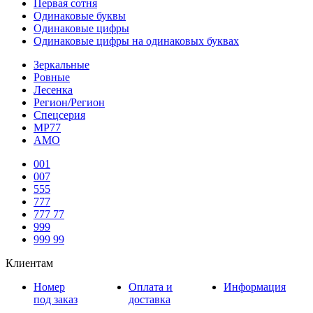
Первая сотня
Одинаковые буквы
Одинаковые цифры
Одинаковые цифры на одинаковых буквах
Зеркальные
Ровные
Лесенка
Регион/Регион
Спецсерия
МР77
АМО
001
007
555
777
777 77
999
999 99
Клиентам
Номер
Оплата и
Информация
под заказ
доставка