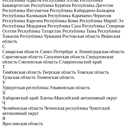
Республика Адыгея
Республика Алтай
Республика
Башкортостан
Республика Бурятия
Республика Дагестан
Республика Ингушетия
Республика Кабардино-Балкария
Республика Калмыкия
Республика Карачаево-Черкесия
Республика Карелия
Республика Коми
Республика Марий Эл
Республика Мордовия
Республика Саха
Республика Северная
Осетия
Республика Татарстан
Республика Тыва
Республика
Хакасия
Республика Чувашия
Ростовская область
Рязанская
область
С
Самарская область
Санкт-Петербург и Ленинградская область
Саратовская область
Сахалинская область
Свердловская
область
Смоленская область
Ставропольский край
Т
Тамбовская область
Тверская область
Томская область
Тульская область
Тюменская область
У
Удмуртская республика
Ульяновская область
Х
Хабаровский край
Ханты-Мансийский автономный округ
Ч
Челябинская область
Чеченская республика
Чукотский
автономный округ
Я
Ярославская область