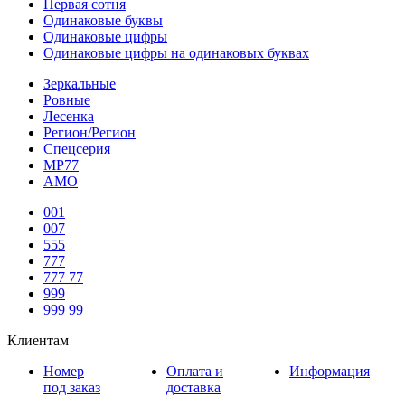
Первая сотня
Одинаковые буквы
Одинаковые цифры
Одинаковые цифры на одинаковых буквах
Зеркальные
Ровные
Лесенка
Регион/Регион
Спецсерия
МР77
АМО
001
007
555
777
777 77
999
999 99
Клиентам
Номер
Оплата и
Информация
под заказ
доставка