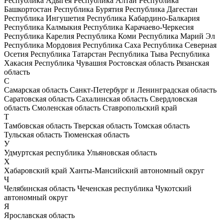
Республика Адыгея
Республика Алтай
Республика
Башкортостан
Республика Бурятия
Республика Дагестан
Республика Ингушетия
Республика Кабардино-Балкария
Республика Калмыкия
Республика Карачаево-Черкесия
Республика Карелия
Республика Коми
Республика Марий Эл
Республика Мордовия
Республика Саха
Республика Северная
Осетия
Республика Татарстан
Республика Тыва
Республика
Хакасия
Республика Чувашия
Ростовская область
Рязанская
область
С
Самарская область
Санкт-Петербург и Ленинградская область
Саратовская область
Сахалинская область
Свердловская
область
Смоленская область
Ставропольский край
Т
Тамбовская область
Тверская область
Томская область
Тульская область
Тюменская область
У
Удмуртская республика
Ульяновская область
Х
Хабаровский край
Ханты-Мансийский автономный округ
Ч
Челябинская область
Чеченская республика
Чукотский
автономный округ
Я
Ярославская область