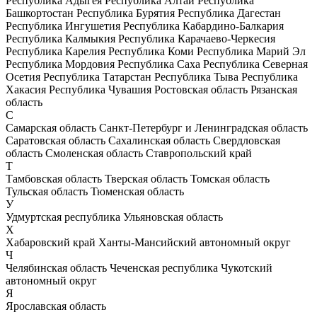
Республика Адыгея
Республика Алтай
Республика
Башкортостан
Республика Бурятия
Республика Дагестан
Республика Ингушетия
Республика Кабардино-Балкария
Республика Калмыкия
Республика Карачаево-Черкесия
Республика Карелия
Республика Коми
Республика Марий Эл
Республика Мордовия
Республика Саха
Республика Северная
Осетия
Республика Татарстан
Республика Тыва
Республика
Хакасия
Республика Чувашия
Ростовская область
Рязанская
область
С
Самарская область
Санкт-Петербург и Ленинградская область
Саратовская область
Сахалинская область
Свердловская
область
Смоленская область
Ставропольский край
Т
Тамбовская область
Тверская область
Томская область
Тульская область
Тюменская область
У
Удмуртская республика
Ульяновская область
Х
Хабаровский край
Ханты-Мансийский автономный округ
Ч
Челябинская область
Чеченская республика
Чукотский
автономный округ
Я
Ярославская область