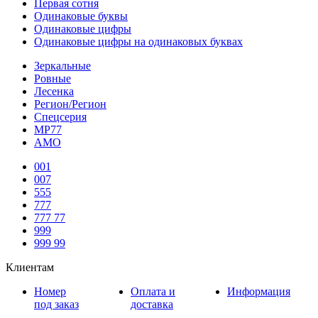
Первая сотня
Одинаковые буквы
Одинаковые цифры
Одинаковые цифры на одинаковых буквах
Зеркальные
Ровные
Лесенка
Регион/Регион
Спецсерия
МР77
АМО
001
007
555
777
777 77
999
999 99
Клиентам
Номер
Оплата и
Информация
под заказ
доставка