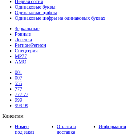
Первая сотня
Одинаковые буквы
Одинаковые цифры
Одинаковые цифры на одинаковых буквах
Зеркальные
Ровные
Лесенка
Регион/Регион
Спецсерия
МР77
АМО
001
007
555
777
777 77
999
999 99
Клиентам
Номер
Оплата и
Информация
под заказ
доставка