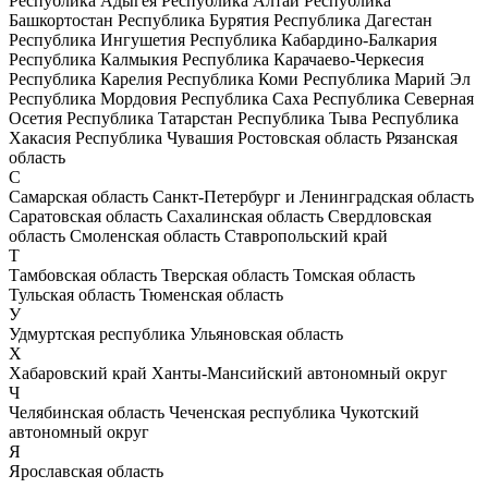
Республика Адыгея
Республика Алтай
Республика
Башкортостан
Республика Бурятия
Республика Дагестан
Республика Ингушетия
Республика Кабардино-Балкария
Республика Калмыкия
Республика Карачаево-Черкесия
Республика Карелия
Республика Коми
Республика Марий Эл
Республика Мордовия
Республика Саха
Республика Северная
Осетия
Республика Татарстан
Республика Тыва
Республика
Хакасия
Республика Чувашия
Ростовская область
Рязанская
область
С
Самарская область
Санкт-Петербург и Ленинградская область
Саратовская область
Сахалинская область
Свердловская
область
Смоленская область
Ставропольский край
Т
Тамбовская область
Тверская область
Томская область
Тульская область
Тюменская область
У
Удмуртская республика
Ульяновская область
Х
Хабаровский край
Ханты-Мансийский автономный округ
Ч
Челябинская область
Чеченская республика
Чукотский
автономный округ
Я
Ярославская область