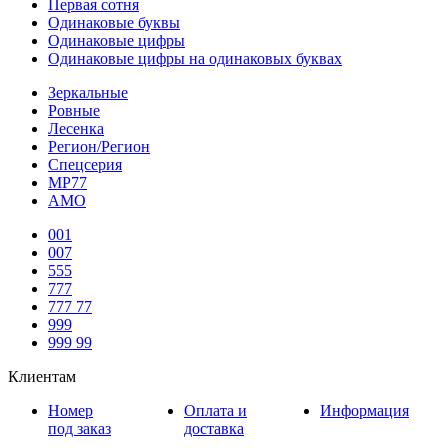
Первая сотня
Одинаковые буквы
Одинаковые цифры
Одинаковые цифры на одинаковых буквах
Зеркальные
Ровные
Лесенка
Регион/Регион
Спецсерия
МР77
АМО
001
007
555
777
777 77
999
999 99
Клиентам
Номер
Оплата и
Информация
под заказ
доставка