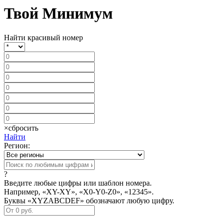
Твой Минимум
Найти красивый номер
×
сбросить
Найти
Регион:
?
Введите любые цифры или шаблон номера.
Например, «XY-XY», «X0-Y0-Z0», «12345».
Буквы «XYZABCDEF» обозначают любую цифру.
–