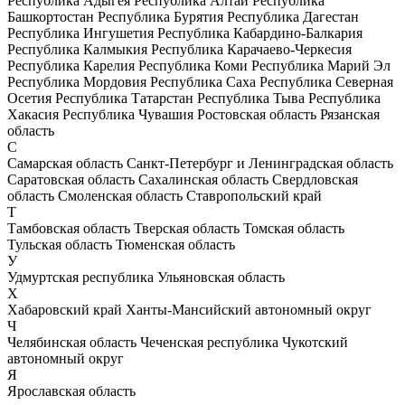
Республика Адыгея
Республика Алтай
Республика
Башкортостан
Республика Бурятия
Республика Дагестан
Республика Ингушетия
Республика Кабардино-Балкария
Республика Калмыкия
Республика Карачаево-Черкесия
Республика Карелия
Республика Коми
Республика Марий Эл
Республика Мордовия
Республика Саха
Республика Северная
Осетия
Республика Татарстан
Республика Тыва
Республика
Хакасия
Республика Чувашия
Ростовская область
Рязанская
область
С
Самарская область
Санкт-Петербург и Ленинградская область
Саратовская область
Сахалинская область
Свердловская
область
Смоленская область
Ставропольский край
Т
Тамбовская область
Тверская область
Томская область
Тульская область
Тюменская область
У
Удмуртская республика
Ульяновская область
Х
Хабаровский край
Ханты-Мансийский автономный округ
Ч
Челябинская область
Чеченская республика
Чукотский
автономный округ
Я
Ярославская область